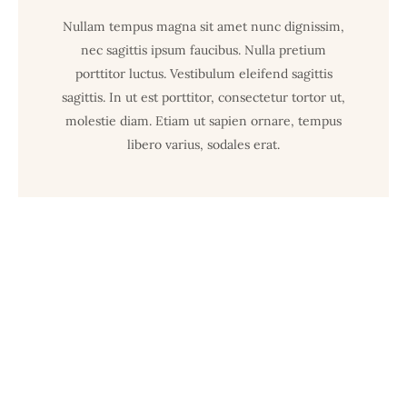
Nullam tempus magna sit amet nunc dignissim,
nec sagittis ipsum faucibus. Nulla pretium
porttitor luctus. Vestibulum eleifend sagittis
sagittis. In ut est porttitor, consectetur tortor ut,
molestie diam. Etiam ut sapien ornare, tempus
libero varius, sodales erat.