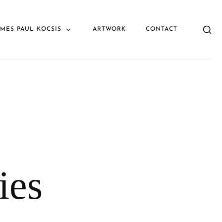
AMES PAUL KOCSIS
ARTWORK
CONTACT
ies