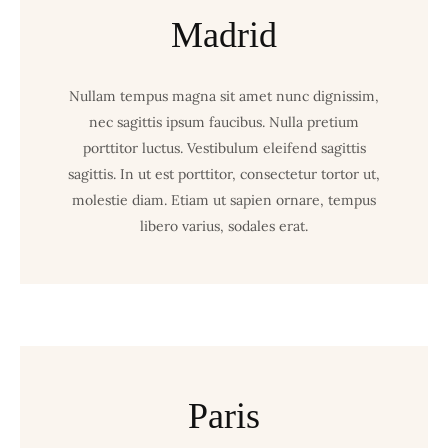
Madrid
Nullam tempus magna sit amet nunc dignissim,
nec sagittis ipsum faucibus. Nulla pretium
porttitor luctus. Vestibulum eleifend sagittis
sagittis. In ut est porttitor, consectetur tortor ut,
molestie diam. Etiam ut sapien ornare, tempus
libero varius, sodales erat.
Paris