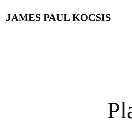
JAMES PAUL KOCSIS
Pl