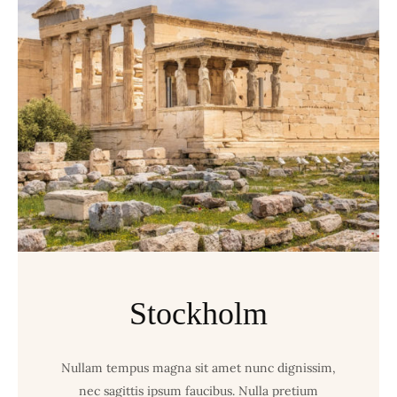
Stockholm
Nullam tempus magna sit amet nunc dignissim,
nec sagittis ipsum faucibus. Nulla pretium